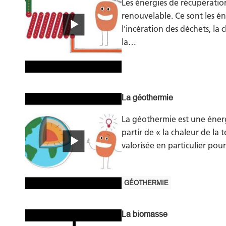
Les énergies de récupération
renouvelable. Ce sont les é
l'incération des déchets, la 
la…
La géothermie
La géothermie est une éner
partir de « la chaleur de la 
valorisée en particulier pou
GÉOTHERMIE
La biomasse