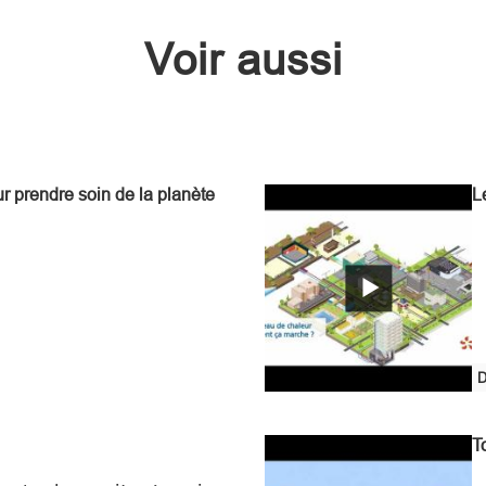
Voir aussi
ur prendre soin de la planète
L
D
T