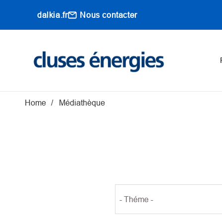
Aller au contenu principal
dalkia.fr
Nous contacter
Main navigati
Fil d'Ariane
Home
Médiathèque