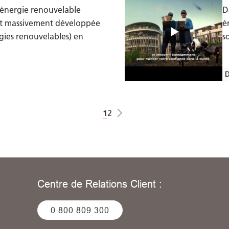
 énergie renouvelable
D
est massivement développée
é
gies renouvelables) en
s
D
Page courante
1
Page
2
Centre de Relations Client :
0 800 809 300