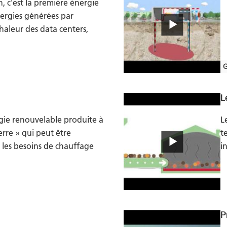
, c'est la première énergie
nergies générées par
chaleur des data centers,
L
gie renouvelable produite à
L
terre » qui peut être
t
r les besoins de chauffage
i
P