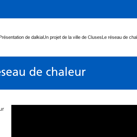
on
Présentation de dalkia
Un projet de la ville de Cluses
Le réseau de cha
éseau de chaleur
ur